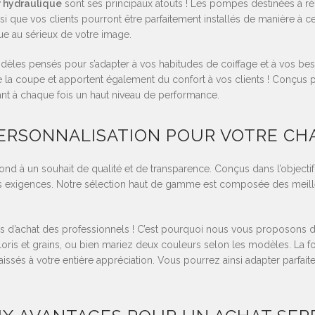
r hydraulique
sont ses principaux atouts ! Les pompes destinées à rég
si que vos clients pourront être parfaitement installés de manière à c
ue au sérieux de votre image.
dèles pensés pour s’adapter à vos habitudes de coiffage et à vos besoi
de la coupe et apportent également du confort à vos clients ! Conçu
frant à chaque fois un haut niveau de performance.
PERSONNALISATION POUR VOTRE CH
pond à un souhait de qualité et de transparence. Conçus dans l’objectif
autes exigences. Notre sélection haut de gamme est composée des mei
és d’achat des professionnels ! C’est pourquoi nous vous proposons d
oloris et grains, ou bien mariez deux couleurs selon les modèles. La 
aissés à votre entière appréciation. Vous pourrez ainsi adapter parfait