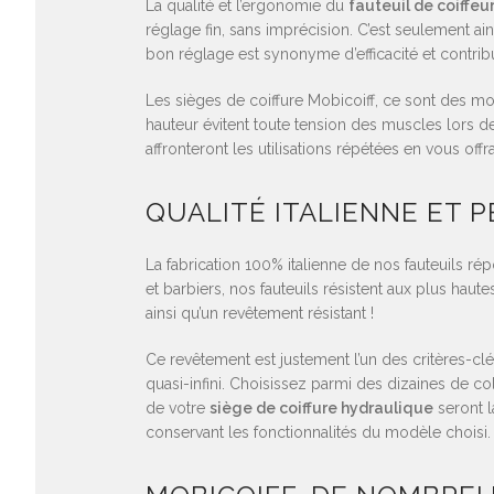
La qualité et l’ergonomie du
fauteuil de coiffeu
réglage fin, sans imprécision. C’est seulement ain
bon réglage est synonyme d’efficacité et contrib
Les sièges de coiffure Mobicoiff, ce sont des mo
hauteur évitent toute tension des muscles lors 
affronteront les utilisations répétées en vous of
QUALITÉ ITALIENNE ET 
La fabrication 100% italienne de nos fauteuils ré
et barbiers, nos fauteuils résistent aux plus h
ainsi qu’un revêtement résistant !
Ce revêtement est justement l’un des critères-cl
quasi-infini. Choisissez parmi des dizaines de c
de votre
siège de coiffure hydraulique
seront l
conservant les fonctionnalités du modèle choisi.