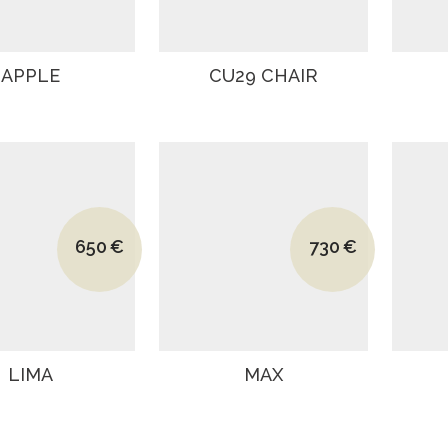
APPLE
CU29 CHAIR
Le prix initial était : 945€.
Le prix initial était
650
€
730
€
Le prix actuel est : 650€.
Le prix actuel est 
LIMA
MAX