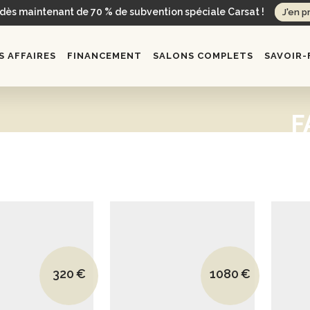
 dès maintenant de 70 % de subvention spéciale Carsat !
J'en p
 AFFAIRES
FINANCEMENT
SALONS COMPLETS
SAVOIR-
F
Le prix initial était : 500€.
Le prix initial était
320
€
1080
€
Le prix actuel est : 320€.
Le prix actuel est