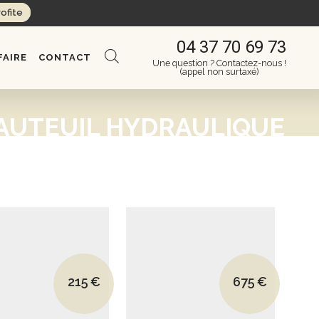
rofite
04 37 70 69 73
FAIRE
CONTACT
Une question ? Contactez-nous !
(appel non surtaxé)
AUTEUIL HYDRAULIQUE
 : 1440€.
Le prix initial était : 559€.
Le prix initial ét
215
€
675
€
 : 1080€.
Le prix actuel est : 215€.
Le prix actuel e