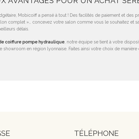
UX AVANTAGES POUR UN ACHAT SER
dgétaire, Mobicoiff a pensé à tout ! Des facilités de paiement et des p
 Salon complet »… concevez votre salon comme vous le souhaitez et sa
illeurs délais.
 de coiffure pompe hydraulique
, notre équipe se tient à votre dispo
 showroom en région lyonnaise. Faites ainsi votre choix de manière é
SSE
TÉLÉPHONE