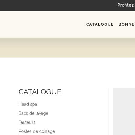
Profitez
CATALOGUE
BONNES
CATALOGUE
Head spa
Bacs de lavage
Fauteuils
Postes de coiffage