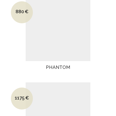
Le prix initial était : 1270€.
880
€
Le prix actuel est : 880€.
PHANTOM
Le prix initial était : 1770€.
1175
€
Le prix actuel est : 1175€.