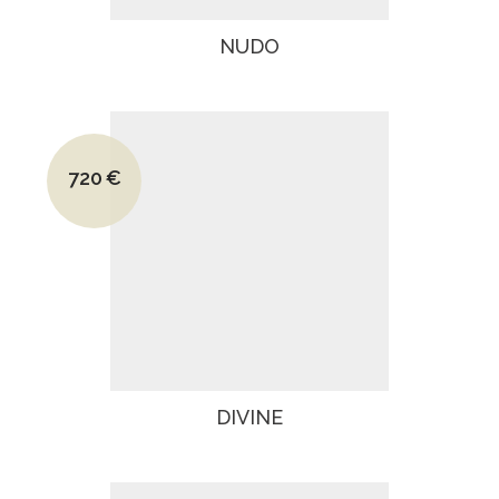
NUDO
Le prix initial était : 1070€.
720
€
Le prix actuel est : 720€.
DIVINE