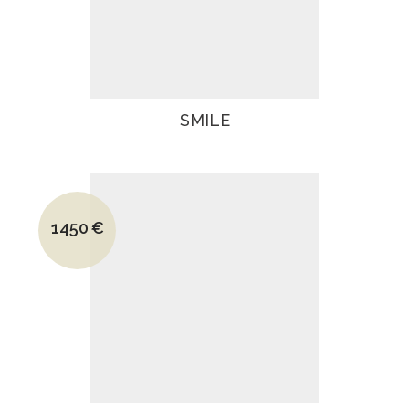
SMILE
Le prix initial était : 2230€.
1450
€
Le prix actuel est : 1450€.