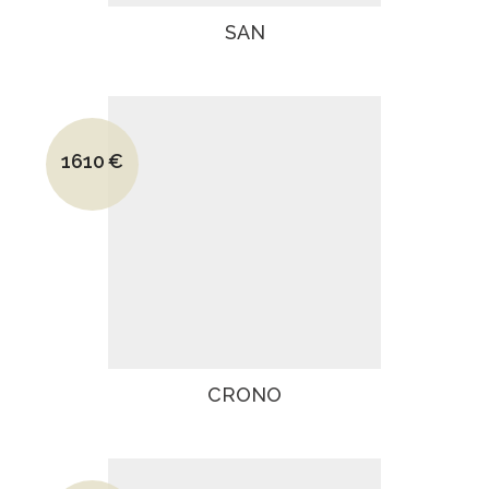
SAN
Le prix initial était : 1995€.
1610
€
Le prix actuel est : 1610€.
CRONO