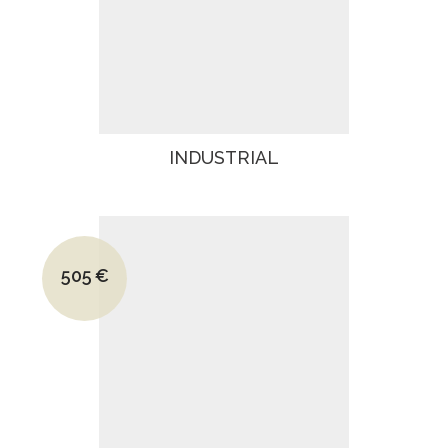
INDUSTRIAL
Le prix initial était : 700€.
505
€
Le prix actuel est : 505€.