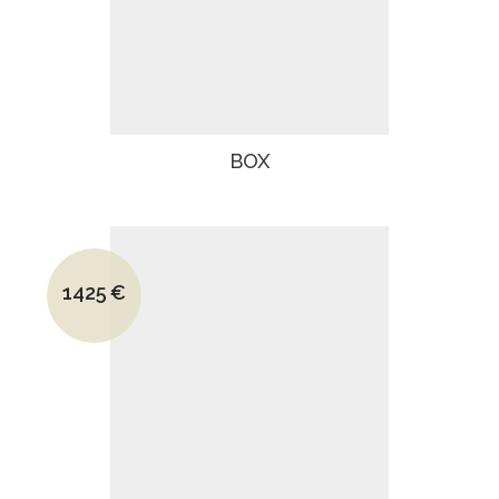
BOX
Le prix initial était : 1765€.
1425
€
Le prix actuel est : 1425€.