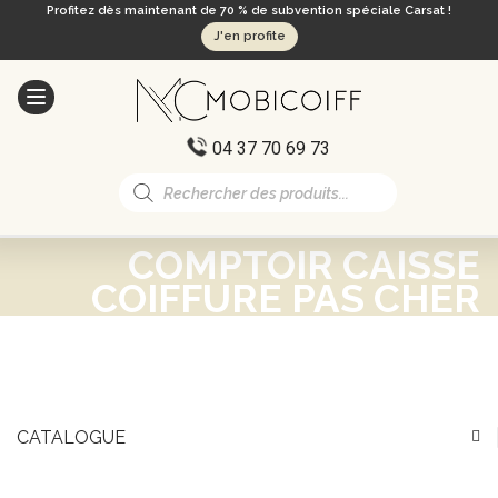
Profitez dès maintenant de 70 % de subvention spéciale Carsat !
J'en profite
04 37 70 69 73
Recherche
de
produits
COMPTOIR CAISSE
COIFFURE PAS CHER
CATALOGUE