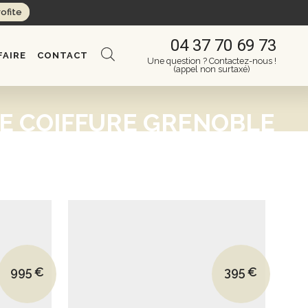
rofite
04 37 70 69 73
FAIRE
CONTACT
Une question ? Contactez-nous !
(appel non surtaxé)
E COIFFURE GRENOBLE
Le prix initial était : 1610€.
Le prix initial é
995
€
395
€
Le prix actuel est : 995€.
Le prix actuel e