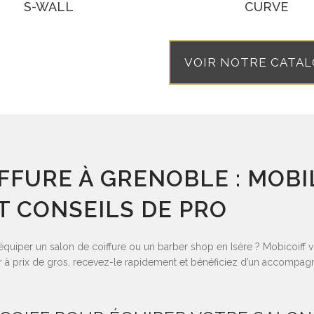
S-WALL
CURVE
VOIR NOTRE CATA
FFURE À GRENOBLE : MOBI
T CONSEILS DE PRO
quiper un salon de coiffure ou un barber shop en Isère ? Mobicoiff 
à prix de gros, recevez-le rapidement et bénéficiez d’un accompagn