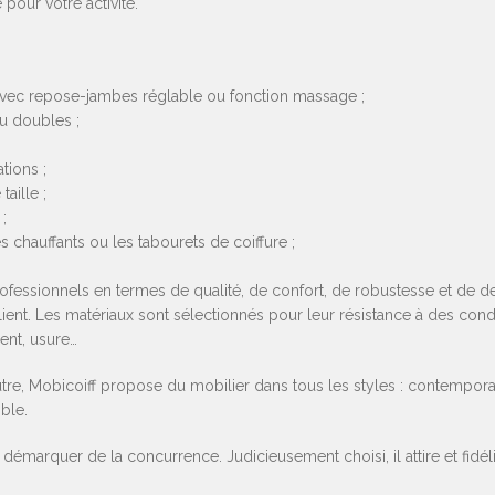
pour votre activité.
 avec repose-jambes réglable ou fonction massage ;
u doubles ;
tions ;
aille ;
;
hauffants ou les tabourets de coiffure ;
ofessionnels en termes de qualité, de confort, de robustesse et de d
ient. Les matériaux sont sélectionnés pour leur résistance à des condit
ent, usure…
re, Mobicoiff propose du mobilier dans tous les styles : contemporain
mble.
démarquer de la concurrence. Judicieusement choisi, il attire et fidél