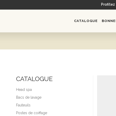
Profitez
CATALOGUE
BONNES
CATALOGUE
Head spa
Bacs de lavage
Fauteuils
Postes de coiffage