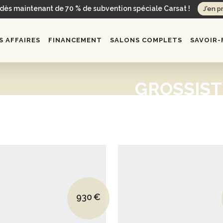
 dès maintenant de 70 % de subvention spéciale Carsat !
J'en p
 AFFAIRES
FINANCEMENT
SALONS COMPLETS
SAVOIR-
GROSSIST
Le prix initial était : 1440€.
930
€
Le prix actuel est : 930€.