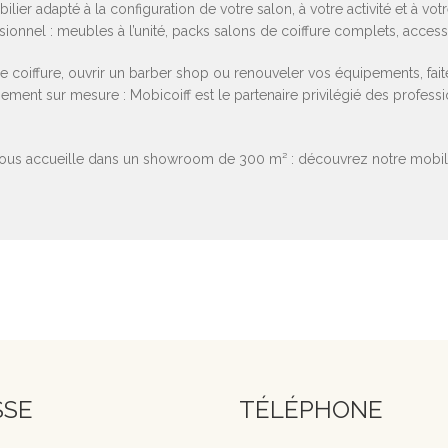
ilier adapté à la configuration de votre salon, à votre activité et à 
sionnel : meubles à l’unité, packs salons de coiffure complets, acces
 coiffure, ouvrir un barber shop ou renouveler vos équipements, fait
ment sur mesure : Mobicoiff est le partenaire privilégié des professio
us accueille dans un showroom de 300 m² : découvrez notre mobilier 
SSE
TÉLÉPHONE