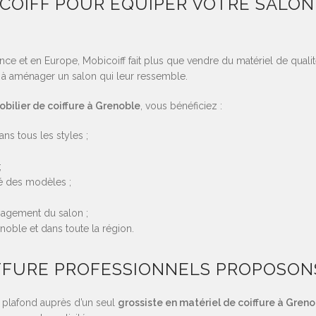
COIFF POUR ÉQUIPER VOTRE SALON
ce et en Europe, Mobicoiff fait plus que vendre du matériel de qualité
rs à aménager un salon qui leur ressemble.
obilier de coiffure à Grenoble
, vous bénéficiez :
s tous les styles ;
;
té des modèles ;
agement du salon ;
enoble et dans toute la région.
FFURE PROFESSIONNELS PROPOSON
u plafond auprès d’un seul
grossiste en matériel de coiffure à Gren