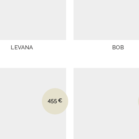
LEVANA
BOB
Le prix initial était : 660€.
455
€
Le prix actuel est : 455€.