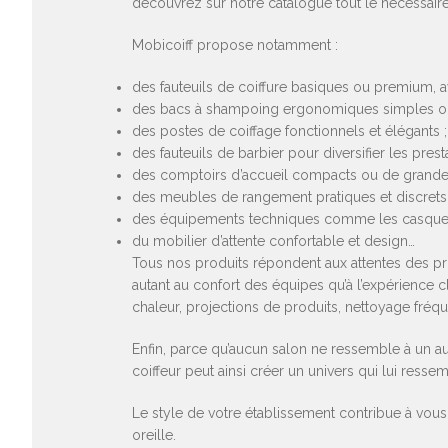
découvrez sur notre catalogue tout le nécessaire 
Mobicoiff propose notamment :
des fauteuils de coiffure basiques ou premium,
des bacs à shampoing ergonomiques simples o
des postes de coiffage fonctionnels et élégants ;
des fauteuils de barbier pour diversifier les presta
des comptoirs d’accueil compacts ou de grande t
des meubles de rangement pratiques et discrets 
des équipements techniques comme les casques c
du mobilier d’attente confortable et design…
Tous nos produits répondent aux attentes des pr
autant au confort des équipes qu’à l’expérience cl
chaleur, projections de produits, nettoyage fréqu
Enfin, parce qu’aucun salon ne ressemble à un aut
coiffeur peut ainsi créer un univers qui lui resse
Le style de votre établissement contribue à vous 
oreille.