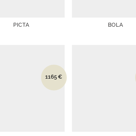
PICTA
BOLA
Le prix initial était : 1790€.
1165
€
Le prix actuel est : 1165€.