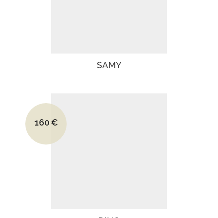
SAMY
Le prix initial était : 225€.
160
€
Le prix actuel est : 160€.