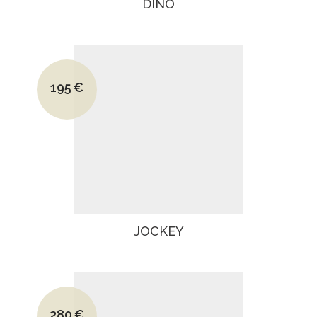
DINO
Le prix initial était : 265€.
195
€
Le prix actuel est : 195€.
JOCKEY
Le prix initial était : 380€.
280
€