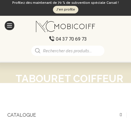
Profitez dès maintenant de 70 % de subvention spéciale Carsat !
J'en profite
04 37 70 69 73
Recherche
de
produits
TABOURET COIFFEUR
CATALOGUE