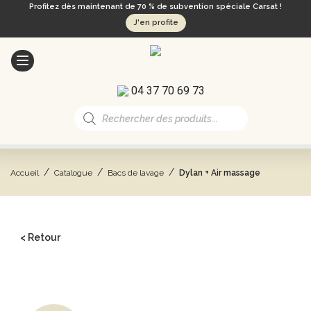
Profitez dès maintenant de 70 % de subvention spéciale Carsat !
J'en profite
04 37 70 69 73
Recherche
de
produits
/
/
/
Accueil
Catalogue
Bacs de lavage
Dylan + Air massage
< Retour
CATALOGUE