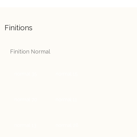
Finitions
Finition Normal
normal 35
normal 15
normal 70
normal 11
normal 13
normal 28