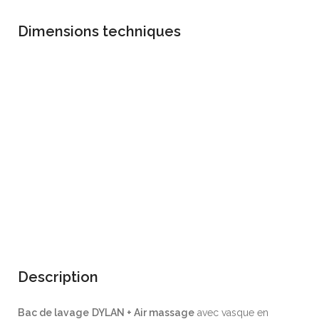
Dimensions techniques
top g502
top h702
top h703
top h704
top h705
top h668
top h667
top h669
Description
Bac de lavage
DYLAN + Air massage
avec vasque en