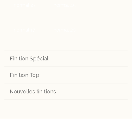
normal 27
normal 45
normal 17
normal 20
Finition Spécial
Finition Top
spécial s280
Nouvelles finitions
top 400
top H661
Cocoa
Darkmoss
top h664
top h670