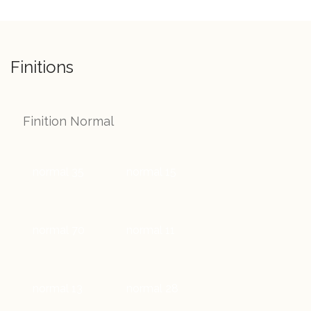
Finitions
Finition Normal
normal 35
normal 15
normal 70
normal 11
normal 13
normal 28