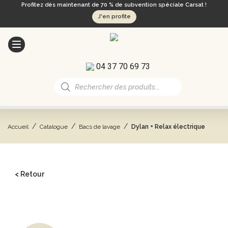
Profitez dès maintenant de 70 % de subvention spéciale Carsat !
J'en profite
04 37 70 69 73
Recherche
de
produits
/
/
/
Accueil
Catalogue
Bacs de lavage
Dylan + Relax électrique
< Retour
CATALOGUE