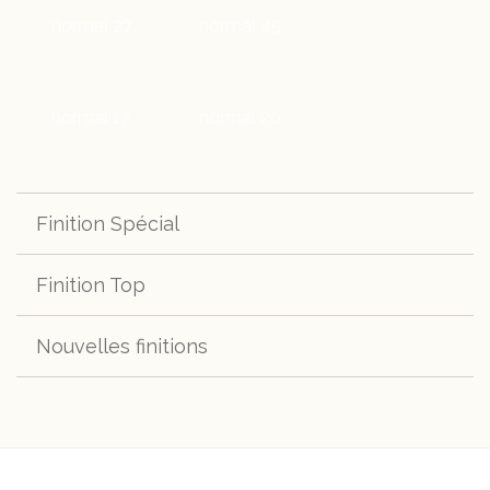
normal 27
normal 45
normal 17
normal 20
Finition Spécial
Finition Top
spécial s280
Nouvelles finitions
top 400
top H661
Cocoa
Darkmoss
top h664
top h670