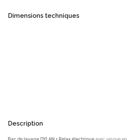
Dimensions techniques
top g502
top h702
top h703
top h704
top h705
top h668
top h667
top h669
Description
Bac de lavage
DYLAN + Relax électrique
avec vasque en