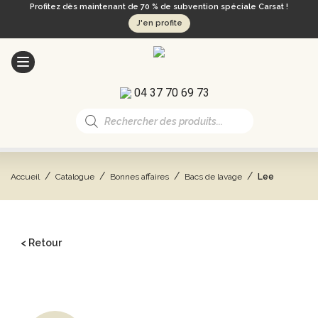
Profitez dès maintenant de 70 % de subvention spéciale Carsat !
J'en profite
04 37 70 69 73
Recherche
de
produits
/
/
/
/
Accueil
Catalogue
Bonnes affaires
Bacs de lavage
Lee
< Retour
CATALOGUE