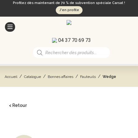
Profitez dès maintenant de 70 % de subvention spéciale Carsat !
J'en profite
04 37 70 69 73
Recherche
de
produits
/
/
/
/
Accueil
Catalogue
Bonnes affaires
Fauteuils
Wedge
< Retour
CATALOGUE