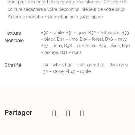
pour plus de confort et recouverte d’un skai noir. Ce siège de
coiffure s’adaptera à votre décoration intérieur de votre salon.
Sa forme monobloc permet un nettoyage rapide.
Texture
B30 – white, B31 – grey, B32 – anthracite, B33
– black, B34 – lime, B35 – forest, B36 – navy,
Normale
B37 – aqua, B38 – chocolate, B39 – wine, B40
– orange, B41 – duna
Stratifié
L29 – white, L30 – light grey, L31 – dark grey,
L32 – stone, PL49 – roble
Partager