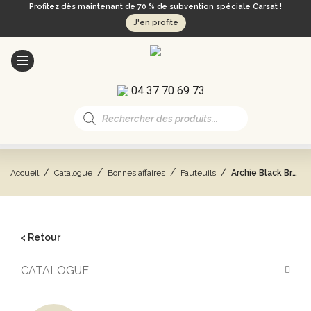
Profitez dès maintenant de 70 % de subvention spéciale Carsat !
J'en profite
04 37 70 69 73
Recherche
de
produits
/
/
/
/
Accueil
Catalogue
Bonnes affaires
Fauteuils
Archie Black Brown
< Retour
CATALOGUE