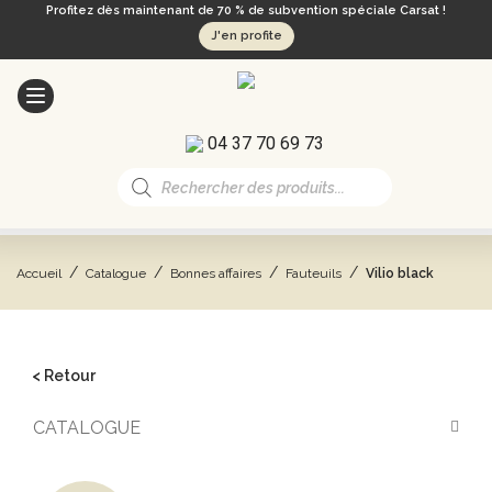
Profitez dès maintenant de 70 % de subvention spéciale Carsat !
J'en profite
04 37 70 69 73
Recherche
de
produits
/
/
/
/
Accueil
Catalogue
Bonnes affaires
Fauteuils
Vilio black
< Retour
CATALOGUE