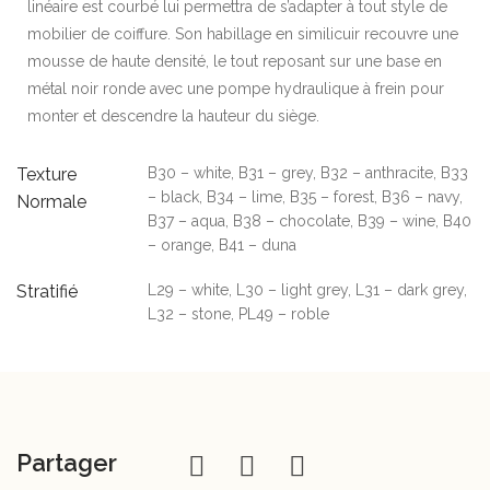
linéaire est courbé lui permettra de s’adapter à tout style de
mobilier de coiffure. Son habillage en similicuir recouvre une
mousse de haute densité, le tout reposant sur une base en
métal noir ronde avec une pompe hydraulique à frein pour
monter et descendre la hauteur du siège.
Texture
B30 – white, B31 – grey, B32 – anthracite, B33
– black, B34 – lime, B35 – forest, B36 – navy,
Normale
B37 – aqua, B38 – chocolate, B39 – wine, B40
– orange, B41 – duna
Stratifié
L29 – white, L30 – light grey, L31 – dark grey,
L32 – stone, PL49 – roble
Partager