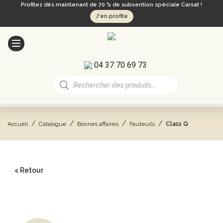
Profitez dès maintenant de 70 % de subvention spéciale Carsat !
J'en profite
04 37 70 69 73
Recherche
de
produits
/
/
/
/
Accueil
Catalogue
Bonnes affaires
Fauteuils
Class Q
< Retour
CATALOGUE