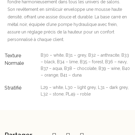
fondre harmonieusement dans tous les univers de salons.
Son revêtement en similicuir enveloppe une mousse haute
densité, offrant une assise douce et durable. La base carré en
métal noir, équipée d’une pompe hydraulique avec frein,
assure un réglage précis de la hauteur pour un confort
personnalisé à chaque client.
Texture
B30 – white, B31 – grey, B32 – anthracite, B33
– black, B34 – lime, B35 – forest, B36 – navy,
Normale
B37 – aqua, B38 – chocolate, B39 – wine, B40
– orange, B41 – duna
Stratifié
L29 – white, L30 – light grey, L31 – dark grey,
L32 – stone, PL49 – roble