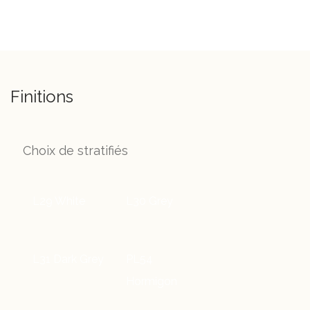
Finitions
Choix de stratifiés
L29 White
L30 Grey
L31 Dark Grey
PL54
Hormigon