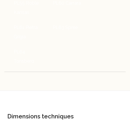
PL55 Roble
PL60 Carrara
Kansas
PL61 Pietra
PL63 Spree
Grigia
PL64
Tonsberg
Dimensions techniques