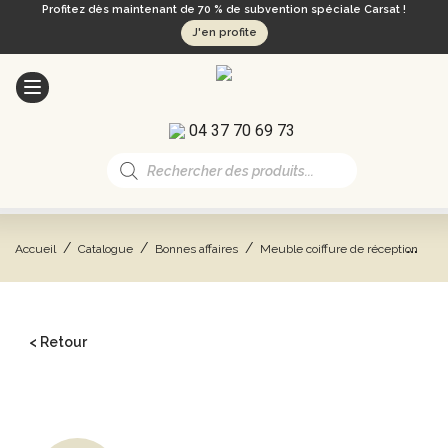
Profitez dès maintenant de 70 % de subvention spéciale Carsat !
J'en profite
04 37 70 69 73
Recherche
de
produits
/
/
/
/
Accueil
Catalogue
Bonnes affaires
Meuble coiffure de réception
D
< Retour
CATALOGUE