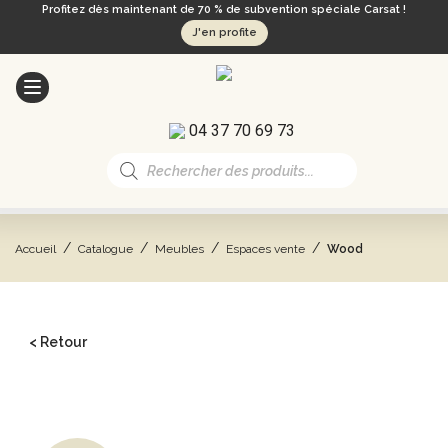
Profitez dès maintenant de 70 % de subvention spéciale Carsat !
J'en profite
04 37 70 69 73
Recherche
de
produits
/
/
/
/
Accueil
Catalogue
Meubles
Espaces vente
Wood
< Retour
CATALOGUE