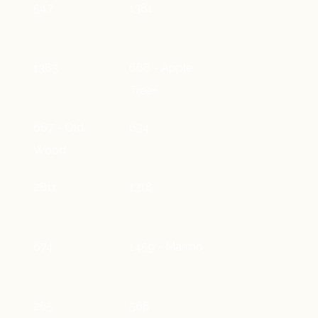
547
1381
1383
668 - Apple
Tree+
667 - Old
634
Wood
2811
1318
674
1459 - Marmo
265
568