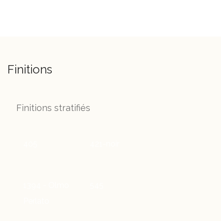
Finitions
Finitions stratifiés
405
421-noir
1394 - Olmo
545
Perlato