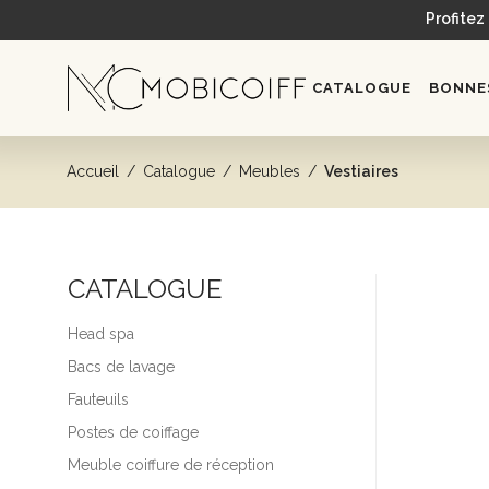
Profitez
CATALOGUE
BONNES
Accueil
/
Catalogue
/
Meubles
/
Vestiaires
CATALOGUE
Head spa
Bacs de lavage
Fauteuils
Postes de coiffage
Meuble coiffure de réception