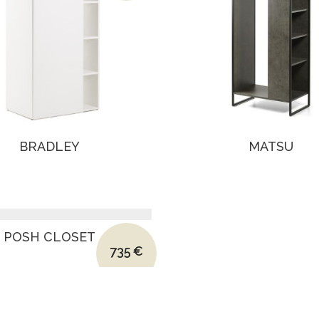
BRADLEY
MATSU
Le prix initial était : 990€.
POSH CLOSET
735
€
Le prix actuel est : 735€.