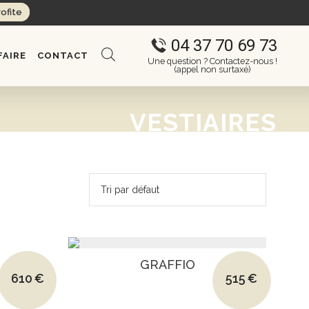
rofite
04 37 70 69 73
FAIRE
CONTACT
Une question ? Contactez-nous !
(appel non surtaxé)
VESTIAIRES
Le prix initial était : 1080€.
Le prix initial é
GRAFFIO
610
€
515
€
Le prix actuel est : 610€.
Le prix actuel e