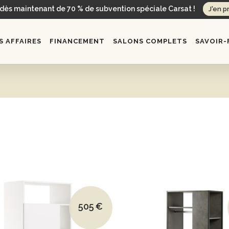
 dès maintenant de 70 % de subvention spéciale Carsat !
J'en p
 AFFAIRES
FINANCEMENT
SALONS COMPLETS
SAVOIR-
Le prix initial était : 705€.
505
€
Le prix actuel est : 505€.