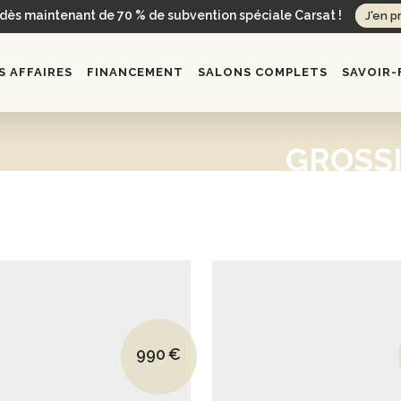
 dès maintenant de 70 % de subvention spéciale Carsat !
J'en p
 AFFAIRES
FINANCEMENT
SALONS COMPLETS
SAVOIR-
GROSSI
Le prix initial était : 1365€.
990
€
Le prix actuel est : 990€.