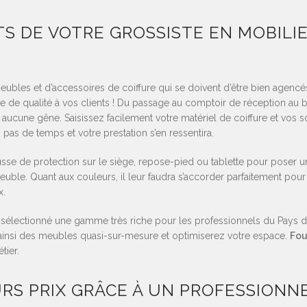
S DE VOTRE GROSSISTE EN MOBILIE
ubles et d’accessoires de coiffure qui se doivent d’être bien agencés.
e de qualité à vos clients ! Du passage au comptoir de réception au 
s aucune gêne. Saisissez facilement votre matériel de coiffure et vos s
pas de temps et votre prestation s’en ressentira.
usse de protection sur le siège, repose-pied ou tablette pour poser u
euble. Quant aux couleurs, il leur faudra s’accorder parfaitement pour
x.
sélectionné une gamme très riche pour les professionnels du Pays de 
 ainsi des meubles quasi-sur-mesure et optimiserez votre espace.
Fou
tier.
URS PRIX GRÂCE À UN PROFESSIONN