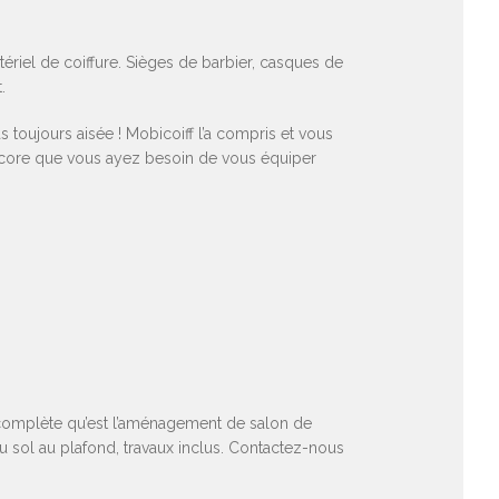
atériel de coiffure. Sièges de barbier, casques de
.
s toujours aisée ! Mobicoiff l’a compris et vous
encore que vous ayez besoin de vous équiper
e complète qu’est l’aménagement de salon de
u sol au plafond, travaux inclus. Contactez-nous