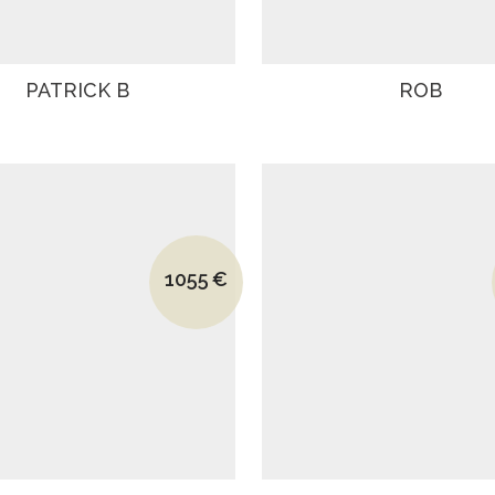
PATRICK B
ROB
Le prix initial était : 1370€.
1055
€
Le prix actuel est : 1055€.