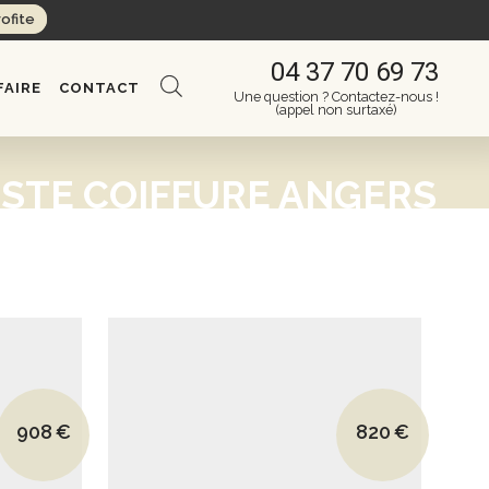
rofite
04 37 70 69 73
FAIRE
CONTACT
Une question ? Contactez-nous !
(appel non surtaxé)
STE COIFFURE ANGERS
Le prix initial était : 1375€.
Le prix initial é
908
€
820
€
Le prix actuel est : 908€.
Le prix actuel 