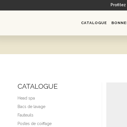
Profitez
CATALOGUE
BONNES
CATALOGUE
Head spa
Bacs de lavage
Fauteuils
Postes de coiffage