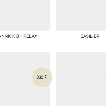
ANNICK B + RELAX
BASIL BR
Le prix initial était : 450€.
335
€
Le prix actuel est : 335€.