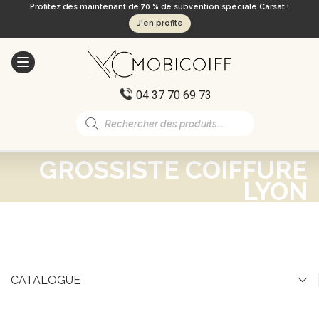
Profitez dès maintenant de 70 % de subvention spéciale Carsat !
J'en profite
04 37 70 69 73
Recherche
de
produits
GROSSISTE COIFFURE
LYON
CATALOGUE