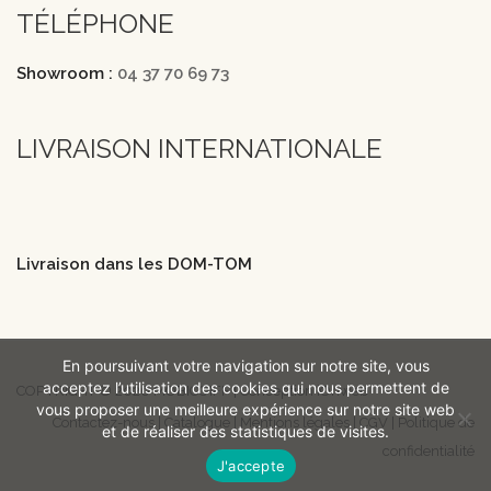
TÉLÉPHONE
Showroom :
04 37 70 69 73
LIVRAISON INTERNATIONALE
Livraison dans les DOM-TOM
En poursuivant votre navigation sur notre site, vous
acceptez l’utilisation des cookies qui nous permettent de
COPYRIGHT © 2026 MOBICOIFF | Conception iOnweb
vous proposer une meilleure expérience sur notre site web
Contactez-nous
|
Catalogue
|
Mentions légales
|
CGV
|
Politique de
et de réaliser des statistiques de visites.
confidentialité
J'accepte