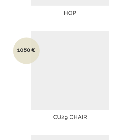
HOP
Le prix initial était : 1440€.
1080
€
Le prix actuel est : 1080€.
CU29 CHAIR