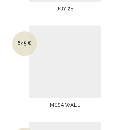
JOY 2S
Le prix initial était : 870€.
645
€
Le prix actuel est : 645€.
MESA WALL