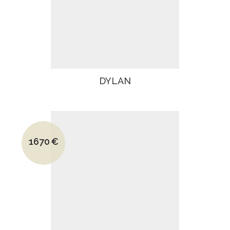
DYLAN
Le prix initial était : 2590€.
1670
€
Le prix actuel est : 1670€.