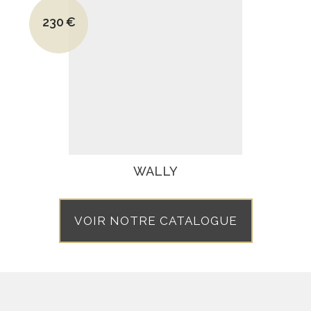
Le prix initial était : 282€.
230
€
Le prix actuel est : 230€.
WALLY
VOIR NOTRE CATALOGUE