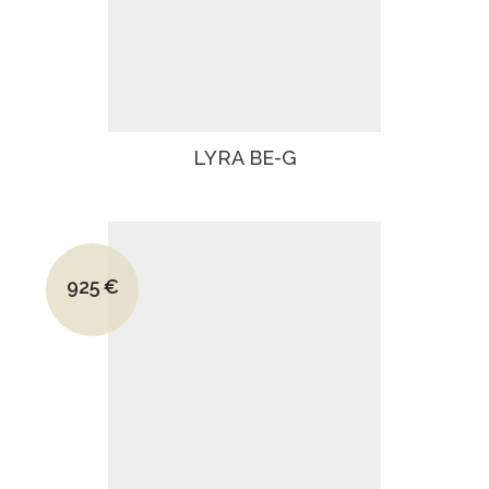
LYRA BE-G
Le prix initial était : 1300€.
925
€
Le prix actuel est : 925€.