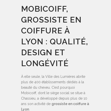
MOBICOIFF,
GROSSISTE EN
COIFFURE À
LYON : QUALITÉ,
DESIGN ET
LONGÉVITÉ
À elle seule, la Ville des Lumières abrite
plus de 400 établissements dédiés à la
beauté du cheveu. C’est pourquoi
Mobicoiff, dont le siège social se situe à
Chassieu, a développé depuis plus de 10
ans son activité de
grossiste en coiffure à
Lyon
.