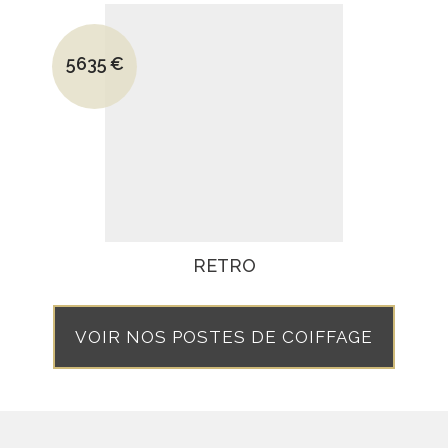
Le prix initial était : 7900€.
5635
€
Le prix actuel est : 5635€.
RETRO
VOIR NOS POSTES DE COIFFAGE