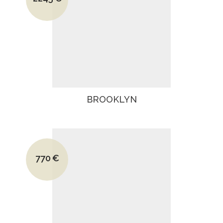
Le prix actuel est : 2245€.
BROOKLYN
Le prix initial était : 1090€.
770
€
Le prix actuel est : 770€.