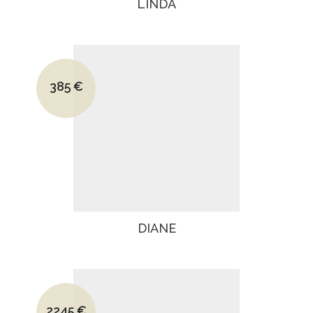
LINDA
Le prix initial était : 825€.
385
€
Le prix actuel est : 385€.
DIANE
Le prix initial était : 3450€.
2245
€