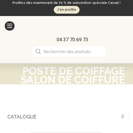
Profitez dès maintenant de 70 % de subvention spéciale Carsat !
J'en profite
04 37 70 69 73
Recherche
de
produits
POSTE DE COIFFAGE
SALON DE COIFFURE
CATALOGUE