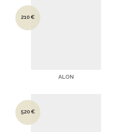
Le prix initial était : 360€.
210
€
Le prix actuel est : 210€.
ALON
Le prix initial était : 680€.
520
€
Le prix actuel est : 520€.