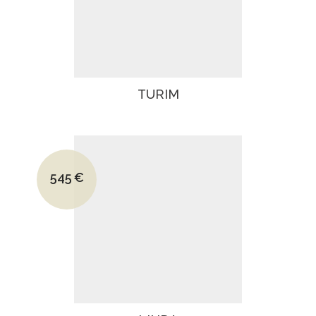
TURIM
Le prix initial était : 750€.
545
€
Le prix actuel est : 545€.