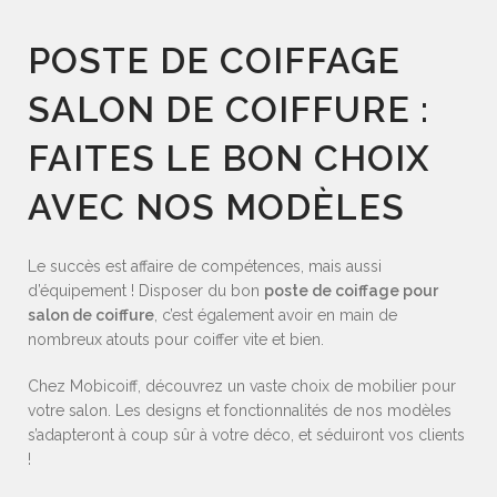
POSTE DE COIFFAGE
SALON DE COIFFURE :
FAITES LE BON CHOIX
AVEC NOS MODÈLES
Le succès est affaire de compétences, mais aussi
d’équipement ! Disposer du bon
poste de coiffage pour
salon de coiffure
, c’est également avoir en main de
nombreux atouts pour coiffer vite et bien.
Chez Mobicoiff, découvrez un vaste choix de mobilier pour
votre salon. Les designs et fonctionnalités de nos modèles
s’adapteront à coup sûr à votre déco, et séduiront vos clients
!