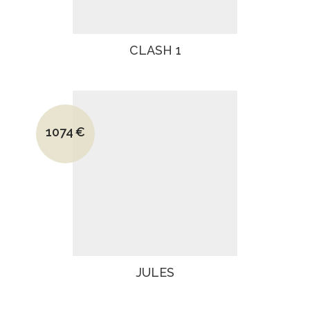
CLASH 1
Le prix initial était : 1880€.
1074
€
Le prix actuel est : 1074€.
JULES