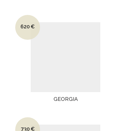
Le prix initial était : 865€.
620
€
Le prix actuel est : 620€.
GEORGIA
Le prix initial était : 1045€.
730
€