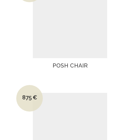
POSH CHAIR
Le prix initial était : 1350€.
875
€
Le prix actuel est : 875€.