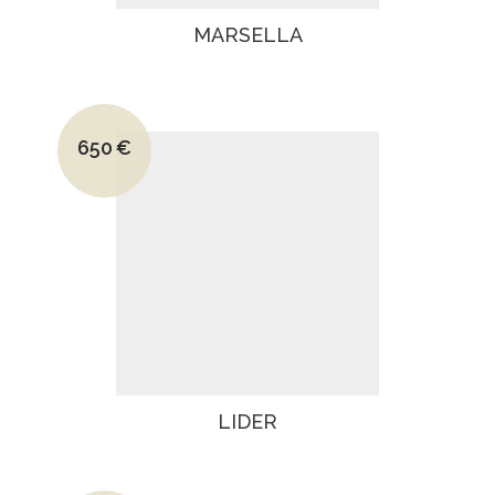
MARSELLA
Le prix initial était : 950€.
650
€
Le prix actuel est : 650€.
LIDER