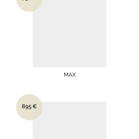
Le prix actuel est : 730€.
MAX
Le prix initial était : 1195€.
895
€
Le prix actuel est : 895€.