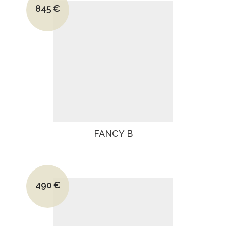
845
€
Le prix actuel est : 845€.
FANCY B
Le prix initial était : 790€.
490
€
Le prix actuel est : 490€.