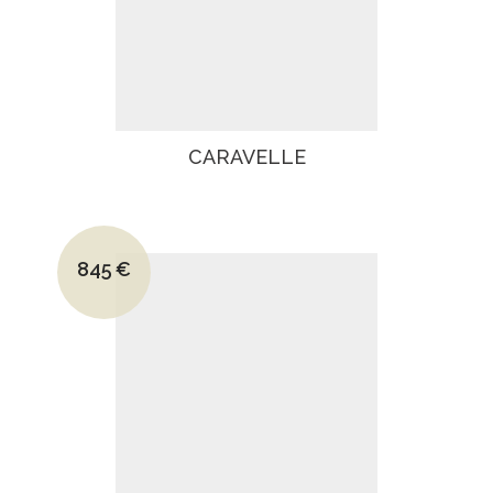
CARAVELLE
Le prix initial était : 1130€.
845
€
Le prix actuel est : 845€.