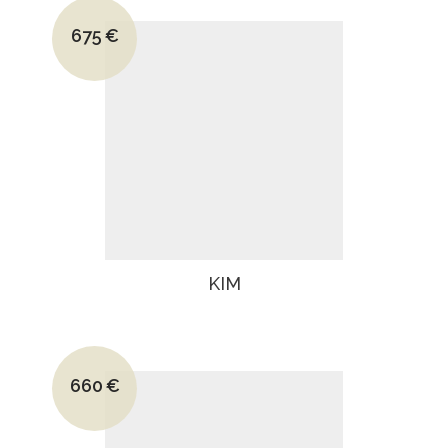
Le prix initial était : 945€.
675
€
Le prix actuel est : 675€.
KIM
Le prix initial était : 925€.
660
€
Le prix actuel est : 660€.