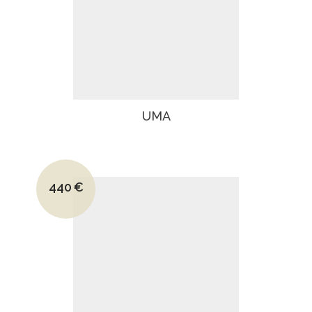
UMA
Le prix initial était : 690€.
440
€
Le prix actuel est : 440€.