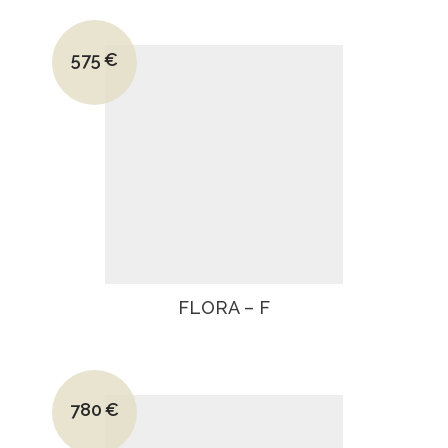
Le prix initial était : 830€.
575
€
Le prix actuel est : 575€.
FLORA – F
Le prix initial était : 1130€.
780
€
Le prix actuel est : 780€.