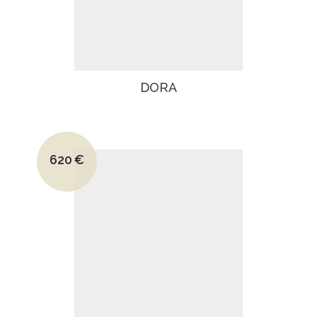
DORA
Le prix initial était : 960€.
620
€
Le prix actuel est : 620€.