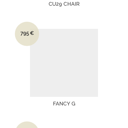
CU29 CHAIR
Le prix initial était : 1220€.
795
€
Le prix actuel est : 795€.
FANCY G
Le prix initial était : 1270€.