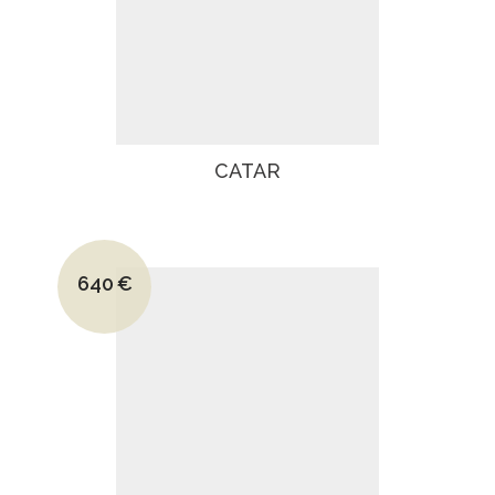
CATAR
Le prix initial était : 910€.
640
€
Le prix actuel est : 640€.