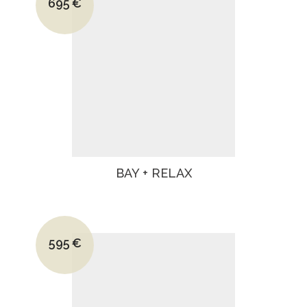
695
€
Le prix actuel est : 695€.
BAY + RELAX
Le prix initial était : 830€.
595
€
Le prix actuel est : 595€.