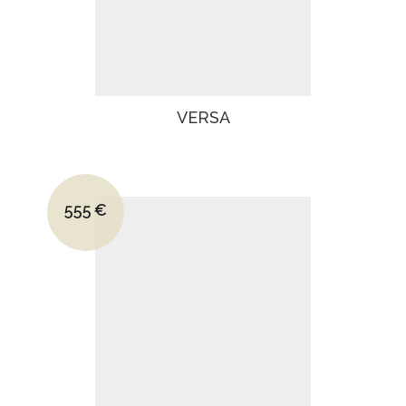
VERSA
Le prix initial était : 790€.
555
€
Le prix actuel est : 555€.