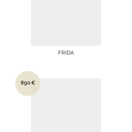
FRIDA
Le prix initial était : 1390€.
890
€
Le prix actuel est : 890€.