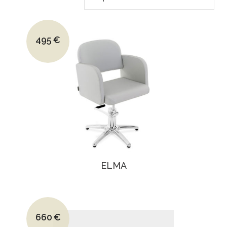
Le prix initial était : 700€.
495
€
Le prix actuel est : 495€.
ELMA
Le prix initial était : 915€.
660
€