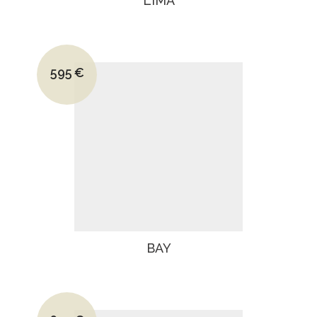
LIMA
Le prix initial était : 795€.
595
€
Le prix actuel est : 595€.
BAY
Le prix initial était : 925€.