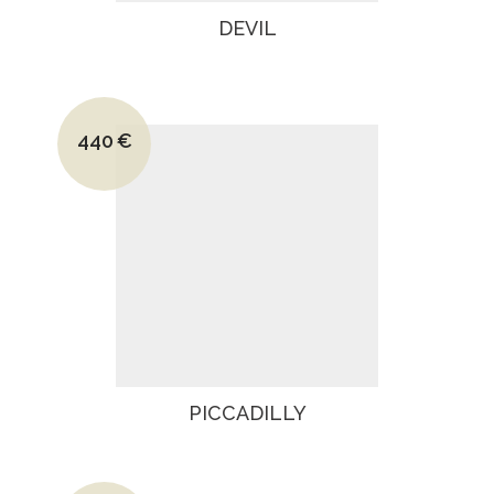
DEVIL
Le prix initial était : 690€.
440
€
Le prix actuel est : 440€.
PICCADILLY