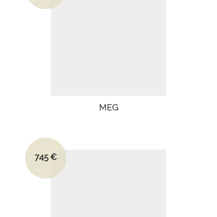
Le prix actuel est : 430€.
MEG
Le prix initial était : 890€.
745
€
Le prix actuel est : 745€.