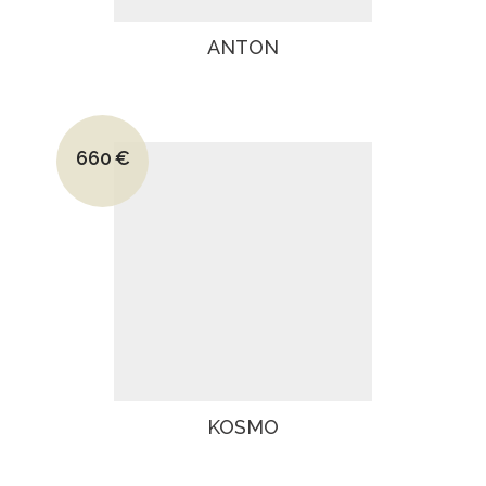
ANTON
Le prix initial était : 950€.
660
€
Le prix actuel est : 660€.
KOSMO