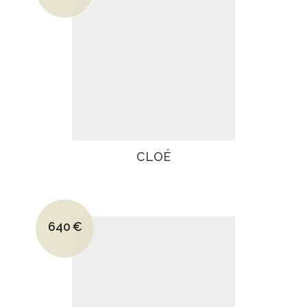
Le prix actuel est : 660€.
CLOÉ
Le prix initial était : 945€.
640
€
Le prix actuel est : 640€.