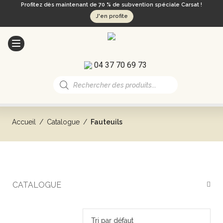
Profitez dès maintenant de 70 % de subvention spéciale Carsat !
J'en profite
04 37 70 69 73
Recherche
de
produits
Accueil
/
Catalogue
/
Fauteuils
FAUTEUILS
CATALOGUE