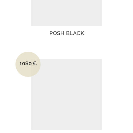
POSH BLACK
Le prix initial était : 1440€.
1080
€
Le prix actuel est : 1080€.