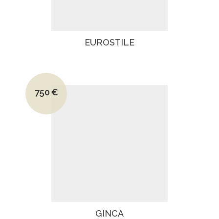
EUROSTILE
Le prix initial était : 1040€.
750
€
Le prix actuel est : 750€.
GINCA