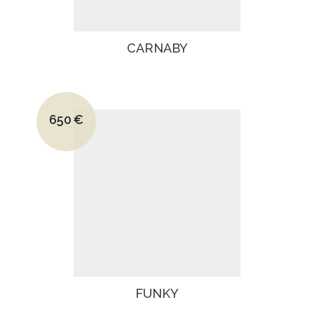
CARNABY
Le prix initial était : 1020€.
650
€
Le prix actuel est : 650€.
FUNKY