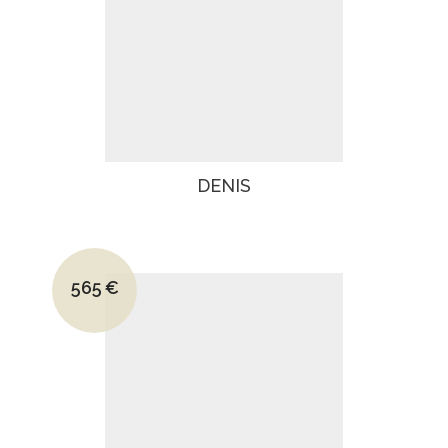
DENIS
Le prix initial était : 800€.
565
€
Le prix actuel est : 565€.