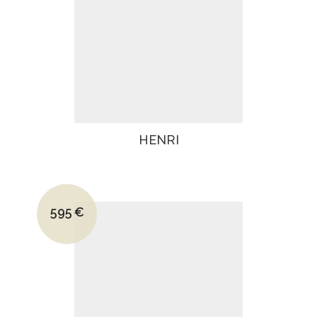
HENRI
Le prix initial était : 830€.
595
€
Le prix actuel est : 595€.