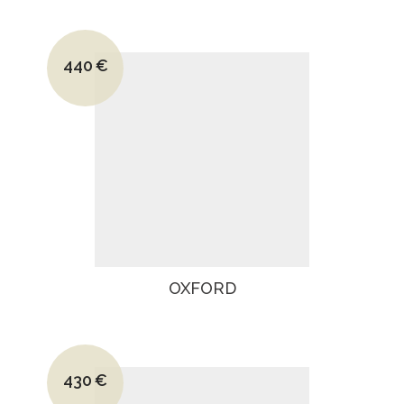
Le prix initial était : 690€.
440
€
Le prix actuel est : 440€.
OXFORD
Le prix initial était : 680€.
430
€