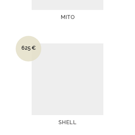
MITO
Le prix initial était : 895€.
625
€
Le prix actuel est : 625€.
SHELL