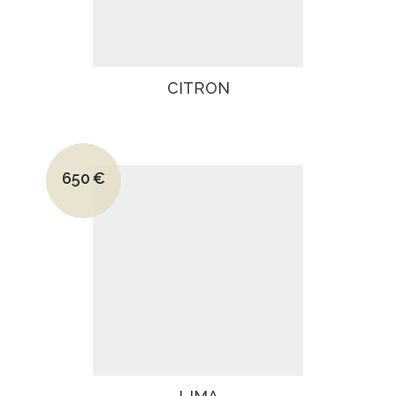
CITRON
Le prix initial était : 945€.
650
€
Le prix actuel est : 650€.