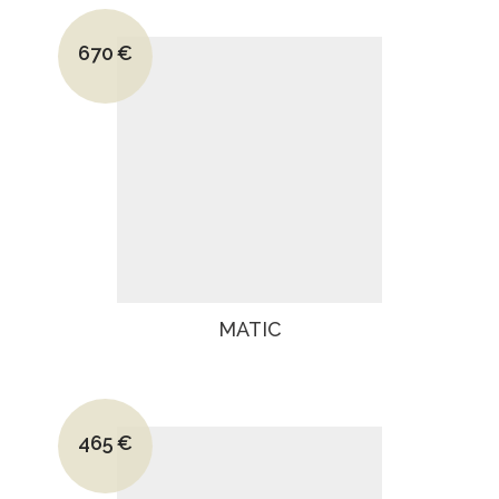
Le prix initial était : 940€.
670
€
Le prix actuel est : 670€.
MATIC
Le prix initial était : 640€.
465
€
Le prix actuel est : 465€.