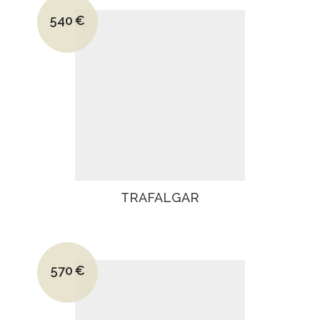
Le prix initial était : 850€.
540
€
Le prix actuel est : 540€.
TRAFALGAR
Le prix initial était : 890€.
570
€
Le prix actuel est : 570€.