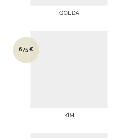
GOLDA
Le prix initial était : 945€.
675
€
Le prix actuel est : 675€.
KIM