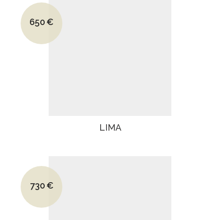
Le prix initial était : 945€.
650
€
Le prix actuel est : 650€.
LIMA
Le prix initial était : 1045€.
730
€
Le prix actuel est : 730€.