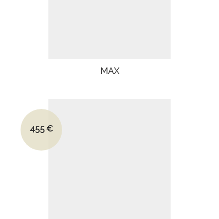
MAX
Le prix initial était : 660€.
455
€
Le prix actuel est : 455€.