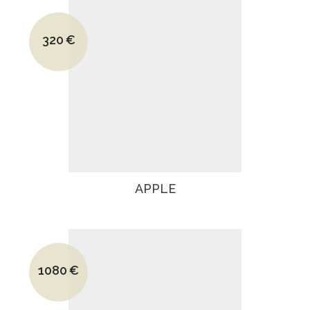
Le prix initial était : 500€.
320
€
Le prix actuel est : 320€.
APPLE
Le prix initial était : 1440€.
1080
€
Le prix actuel est : 1080€.