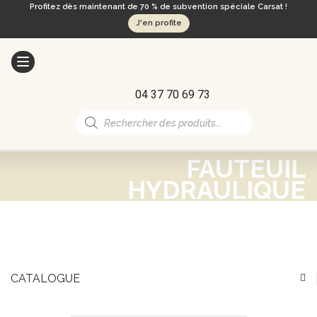
Profitez dès maintenant de 70 % de subvention spéciale Carsat !
J'en profite
04 37 70 69 73
Recherche
de
produits
FAUTEUIL
HYDRAULIQUE
CATALOGUE