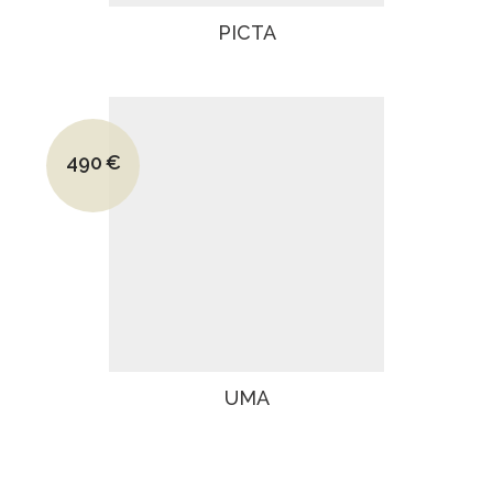
PICTA
Le prix initial était : 790€.
490
€
Le prix actuel est : 490€.
UMA