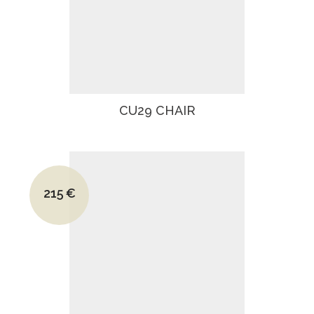
CU29 CHAIR
Le prix initial était : 559€.
215
€
Le prix actuel est : 215€.