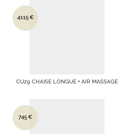
Le prix initial était : 5493€.
4115
€
Le prix actuel est : 4115€.
CU29 CHAISE LONGUE + AIR MASSAGE
Le prix initial était : 1118€.
745
€
Le prix actuel est : 745€.