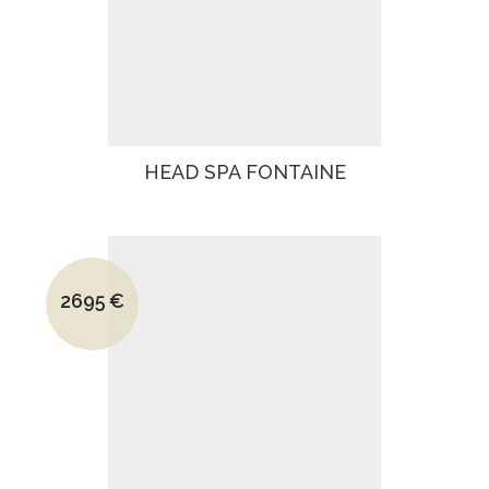
HEAD SPA FONTAINE
Le prix initial était : 3370€.
2695
€
Le prix actuel est : 2695€.