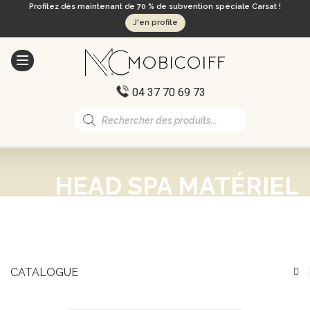
Profitez dès maintenant de 70 % de subvention spéciale Carsat !
J'en profite
04 37 70 69 73
Recherche
de
produits
HEAD SPA MATÉRIEL
CATALOGUE