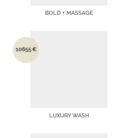
BOLD + MASSAGE
Le prix initial était : 13960€.
10655
€
Le prix actuel est : 10655€.
LUXURY WASH