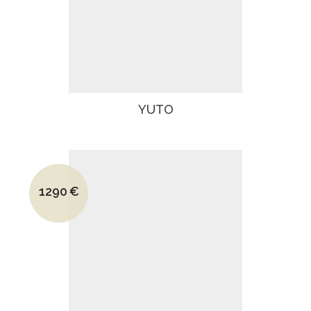
YUTO
Le prix initial était : 2050€.
1290
€
Le prix actuel est : 1290€.