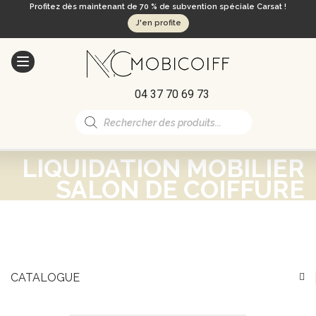
Profitez dès maintenant de 70 % de subvention spéciale Carsat !
J'en profite
04 37 70 69 73
Recherche
de
produits
LIQUIDATION MOBILIER
SALON DE COIFFURE
CATALOGUE