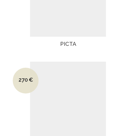
PICTA
Le prix initial était : 490€.
270
€
Le prix actuel est : 270€.