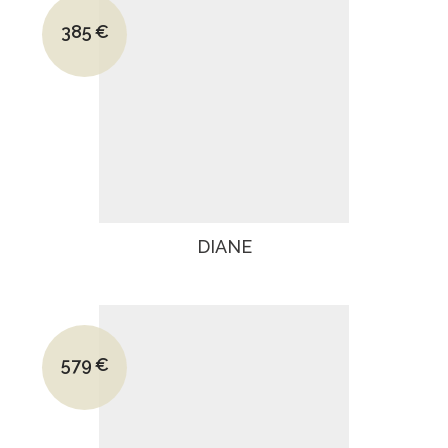
Le prix initial était : 825€.
385
€
Le prix actuel est : 385€.
DIANE
Le prix initial était : 779€.
579
€
Le prix actuel est : 579€.