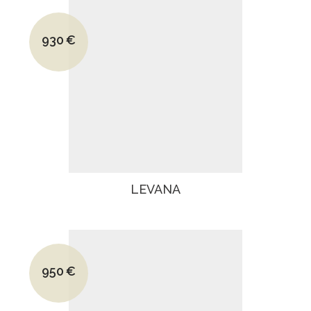
Le prix initial était : 1440€.
930
€
Le prix actuel est : 930€.
LEVANA
Le prix initial était : 1475€.
950
€
Le prix actuel est : 950€.