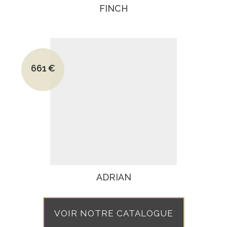
FINCH
Le prix initial était : 1294€.
661
€
Le prix actuel est : 661€.
ADRIAN
VOIR NOTRE CATALOGUE