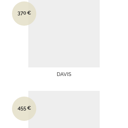
Le prix initial était : 530€.
370
€
Le prix actuel est : 370€.
DAVIS
Le prix initial était : 660€.
455
€
Le prix actuel est : 455€.