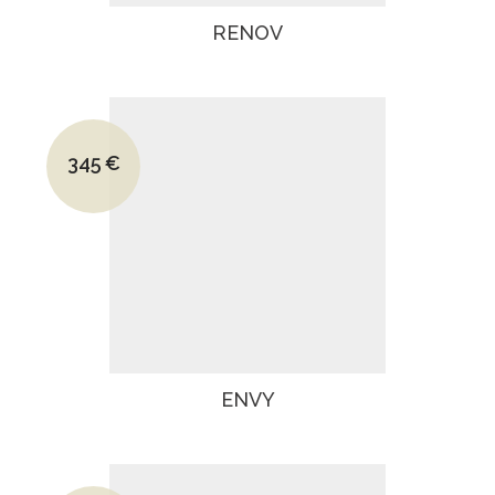
RENOV
Le prix initial était : 550€.
345
€
Le prix actuel est : 345€.
ENVY