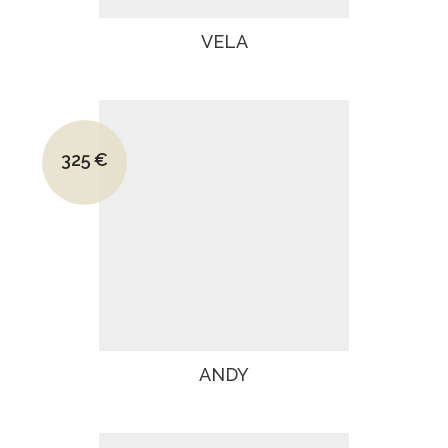
VELA
Le prix initial était : 480€.
325
€
Le prix actuel est : 325€.
ANDY