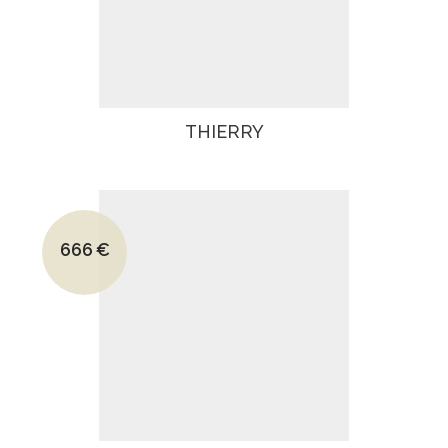
THIERRY
Le prix initial était : 1266€.
666
€
Le prix actuel est : 666€.